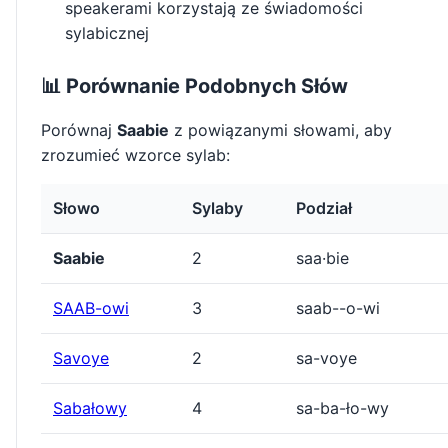
speakerami korzystają ze świadomości
sylabicznej
📊 Porównanie Podobnych Słów
Porównaj
Saabie
z powiązanymi słowami, aby
zrozumieć wzorce sylab:
Słowo
Sylaby
Podział
Saabie
2
saa·bie
SAAB-owi
3
saab--o-wi
Savoye
2
sa-voye
Sabałowy
4
sa-ba-ło-wy