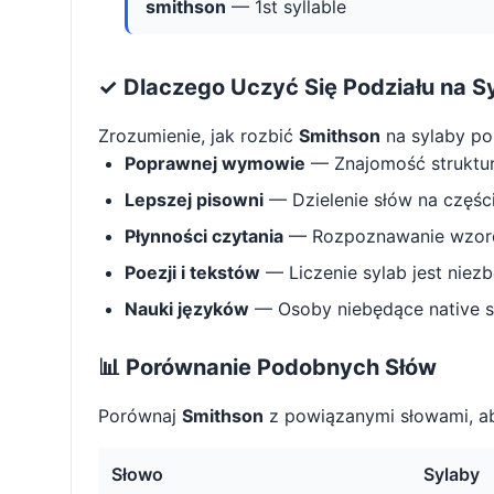
smithson
— 1st syllable
✓ Dlaczego Uczyć Się Podziału na S
Zrozumienie, jak rozbić
Smithson
na sylaby p
Poprawnej wymowie
— Znajomość struktu
Lepszej pisowni
— Dzielenie słów na części 
Płynności czytania
— Rozpoznawanie wzorcó
Poezji i tekstów
— Liczenie sylab jest niez
Nauki języków
— Osoby niebędące native s
📊 Porównanie Podobnych Słów
Porównaj
Smithson
z powiązanymi słowami, ab
Słowo
Sylaby