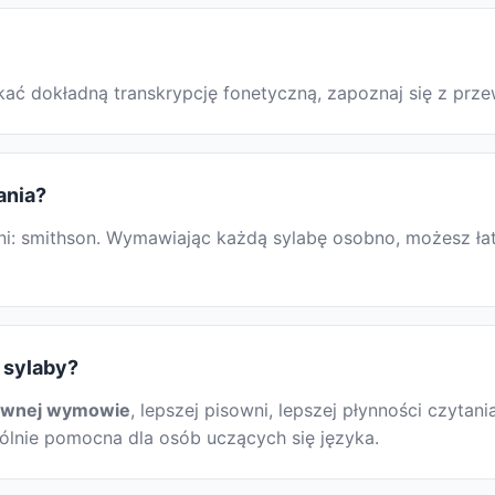
skać dokładną transkrypcję fonetyczną, zapoznaj się z p
ania?
i: smithson. Wymawiając każdą sylabę osobno, możesz łatw
 sylaby?
awnej wymowie
, lepszej pisowni, lepszej płynności czytani
gólnie pomocna dla osób uczących się języka.