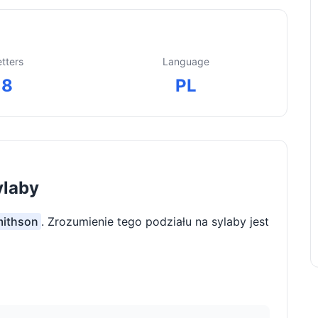
etters
Language
8
PL
ylaby
mithson
. Zrozumienie tego podziału na sylaby jest