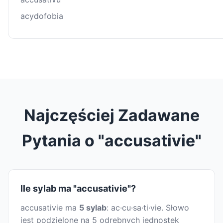
acydofobia
Najczęściej Zadawane
Pytania o "accusativie"
Ile sylab ma "accusativie"?
accusativie ma
5 sylab
: ac·cu·sa·ti·vie. Słowo
jest podzielone na 5 odrębnych jednostek