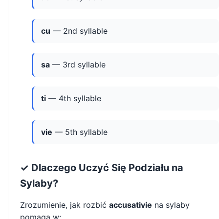
cu
— 2nd syllable
sa
— 3rd syllable
ti
— 4th syllable
vie
— 5th syllable
✓ Dlaczego Uczyć Się Podziału na
Sylaby?
Zrozumienie, jak rozbić
accusativie
na sylaby
pomaga w: