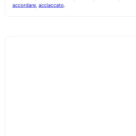
accordare
,
acciaccato
.