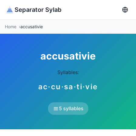
Separator Sylab
Home
accusativie
accusativie
Syllables:
ac·cu·sa·ti·vie
5 syllables