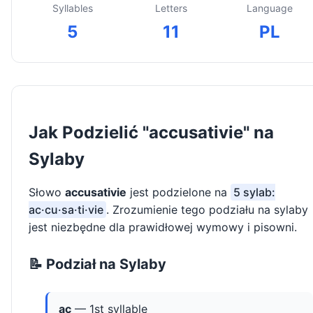
Syllables
Letters
Language
5
11
PL
Jak Podzielić "accusativie" na
Sylaby
Słowo
accusativie
jest podzielone na
5 sylab:
ac·cu·sa·ti·vie
. Zrozumienie tego podziału na sylaby
jest niezbędne dla prawidłowej wymowy i pisowni.
📝 Podział na Sylaby
ac
— 1st syllable