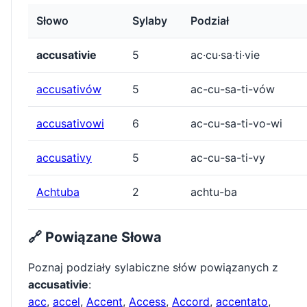
Słowo
Sylaby
Podział
accusativie
5
ac·cu·sa·ti·vie
accusativów
5
ac-cu-sa-ti-vów
accusativowi
6
ac-cu-sa-ti-vo-wi
accusativy
5
ac-cu-sa-ti-vy
Achtuba
2
achtu-ba
🔗 Powiązane Słowa
Poznaj podziały sylabiczne słów powiązanych z
accusativie
:
acc
,
accel
,
Accent
,
Access
,
Accord
,
accentato
,