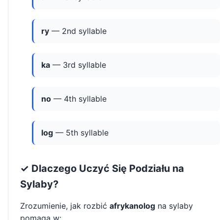
ry
— 2nd syllable
ka
— 3rd syllable
no
— 4th syllable
log
— 5th syllable
✓ Dlaczego Uczyć Się Podziału na
Sylaby?
Zrozumienie, jak rozbić
afrykanolog
na sylaby
pomaga w: