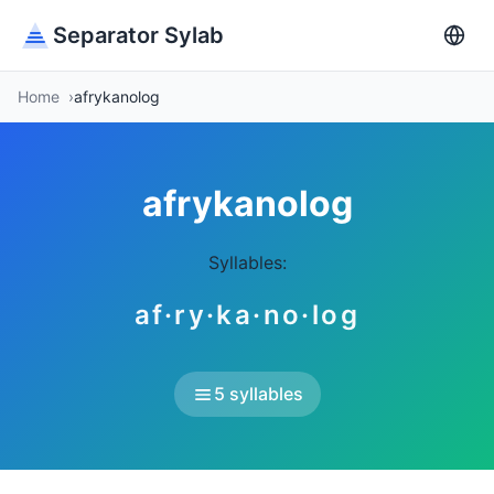
Separator Sylab
Home
afrykanolog
afrykanolog
Syllables:
af·ry·ka·no·log
5 syllables