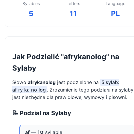
Syllables
Letters
Language
5
11
PL
Jak Podzielić "afrykanolog" na
Sylaby
Słowo
afrykanolog
jest podzielone na
5 sylab:
af·ry·ka·no·log
. Zrozumienie tego podziału na sylaby
jest niezbędne dla prawidłowej wymowy i pisowni.
📝 Podział na Sylaby
af
— 1st syllable