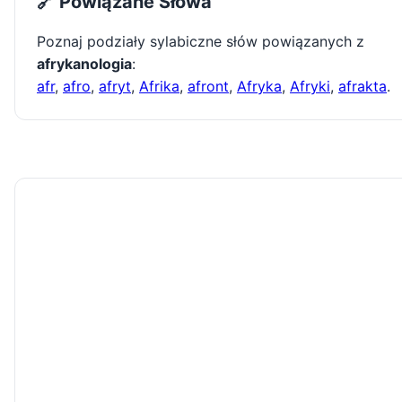
🔗 Powiązane Słowa
Poznaj podziały sylabiczne słów powiązanych z
afrykanologia
:
afr
,
afro
,
afryt
,
Afrika
,
afront
,
Afryka
,
Afryki
,
afrakta
.