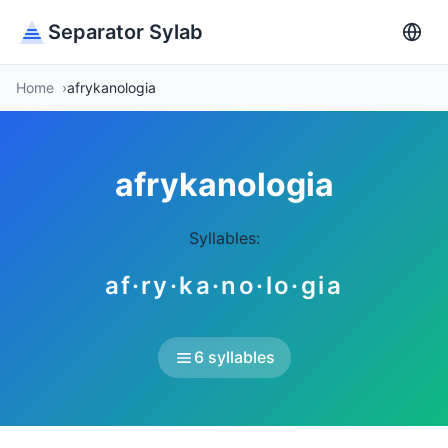
Separator Sylab
Home
afrykanologia
afrykanologia
Syllables:
af·ry·ka·no·lo·gia
6 syllables