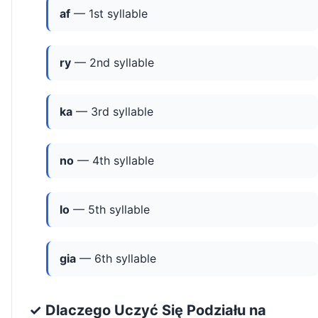
af
— 1st syllable
ry
— 2nd syllable
ka
— 3rd syllable
no
— 4th syllable
lo
— 5th syllable
gia
— 6th syllable
✓ Dlaczego Uczyć Się Podziału na