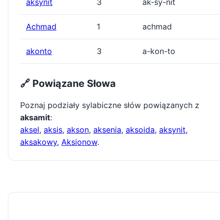
aksynit
3
ak-sy-nit
Achmad
1
achmad
akonto
3
a-kon-to
🔗 Powiązane Słowa
Poznaj podziały sylabiczne słów powiązanych z
aksamit
:
aksel
,
aksis
,
akson
,
aksenia
,
aksoida
,
aksynit
,
aksakowy
,
Aksionow
.