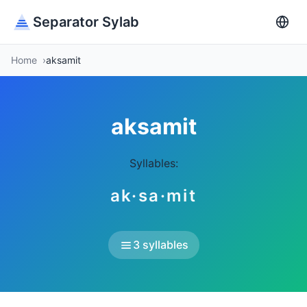
Separator Sylab
Home
aksamit
aksamit
Syllables:
ak·sa·mit
3 syllables