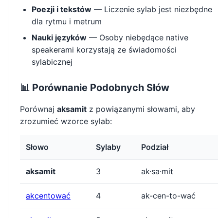
Poezji i tekstów
— Liczenie sylab jest niezbędne
dla rytmu i metrum
Nauki języków
— Osoby niebędące native
speakerami korzystają ze świadomości
sylabicznej
📊 Porównanie Podobnych Słów
Porównaj
aksamit
z powiązanymi słowami, aby
zrozumieć wzorce sylab:
Słowo
Sylaby
Podział
aksamit
3
ak·sa·mit
akcentować
4
ak-cen-to-wać