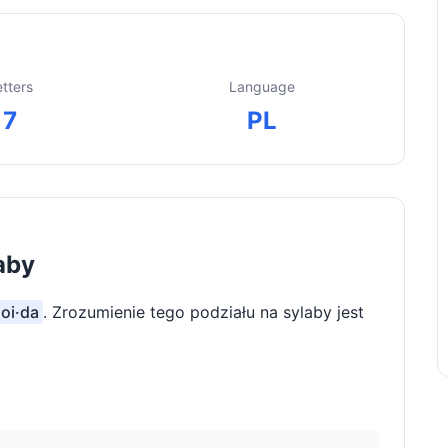
etters
Language
7
PL
aby
soi·da
. Zrozumienie tego podziału na sylaby jest