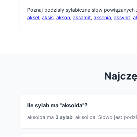
Poznaj podziały sylabiczne słów powiązanych
aksel
,
aksis
,
akson
,
aksamit
,
aksenia
,
aksynit
,
a
Najczę
Ile sylab ma "aksoida"?
aksoida ma
3 sylab
: ak·soi·da. Słowo jest po