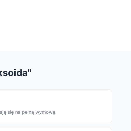
ksoida"
dają się na pełną wymowę.