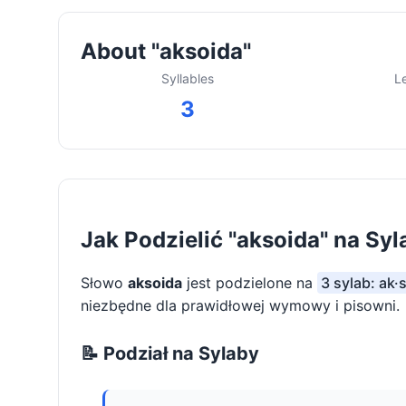
About "aksoida"
Syllables
L
3
Jak Podzielić "aksoida" na Syl
Słowo
aksoida
jest podzielone na
3 sylab: ak·
niezbędne dla prawidłowej wymowy i pisowni.
📝 Podział na Sylaby