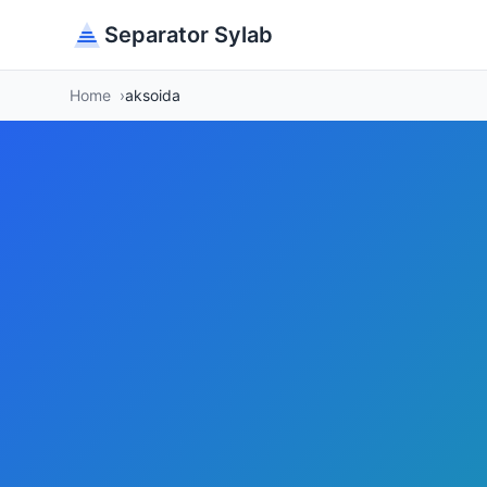
Separator Sylab
Home
aksoida