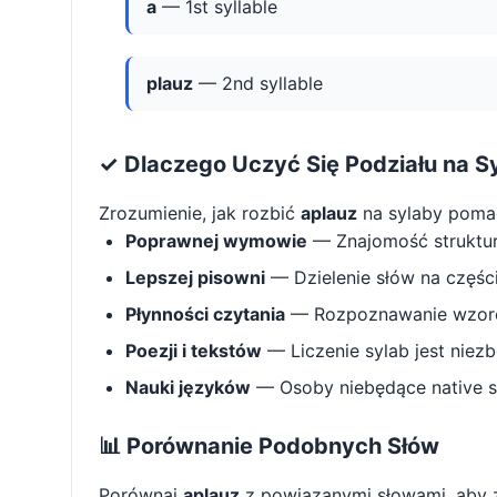
a
— 1st syllable
plauz
— 2nd syllable
✓ Dlaczego Uczyć Się Podziału na S
Zrozumienie, jak rozbić
aplauz
na sylaby poma
Poprawnej wymowie
— Znajomość struktu
Lepszej pisowni
— Dzielenie słów na części 
Płynności czytania
— Rozpoznawanie wzorcó
Poezji i tekstów
— Liczenie sylab jest niez
Nauki języków
— Osoby niebędące native s
📊 Porównanie Podobnych Słów
Porównaj
aplauz
z powiązanymi słowami, aby 