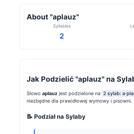
About "aplauz"
Syllables
L
2
Jak Podzielić "aplauz" na Syla
Słowo
aplauz
jest podzielone na
2 sylab: a·pl
niezbędne dla prawidłowej wymowy i pisowni.
📝 Podział na Sylaby