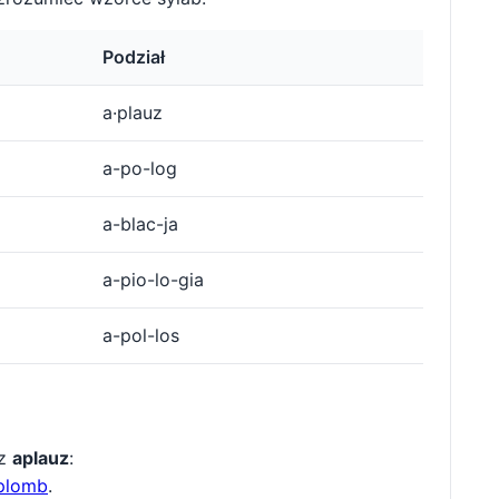
Podział
a·plauz
a-po-log
a-blac-ja
a-pio-lo-gia
a-pol-los
 z
aplauz
:
plomb
.