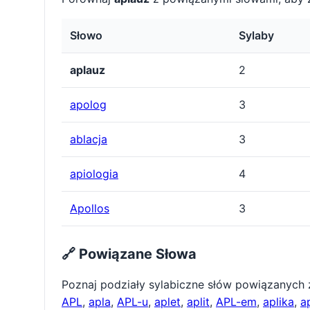
Słowo
Sylaby
aplauz
2
apolog
3
ablacja
3
apiologia
4
Apollos
3
🔗 Powiązane Słowa
Poznaj podziały sylabiczne słów powiązanych
APL
,
apla
,
APL-u
,
aplet
,
aplit
,
APL-em
,
aplika
,
a