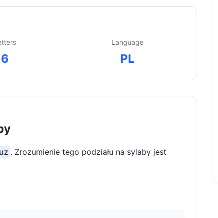
etters
Language
6
PL
by
auz
. Zrozumienie tego podziału na sylaby jest