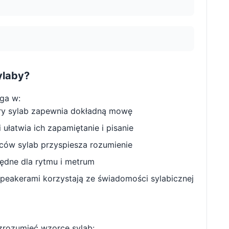
ylaby?
ga w:
ry sylab zapewnia dokładną mowę
ułatwia ich zapamiętanie i pisanie
w sylab przyspiesza rozumienie
będne dla rytmu i metrum
peakerami korzystają ze świadomości sylabicznej
zrozumieć wzorce sylab: