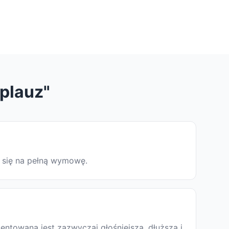
plauz"
ą się na pełną wymowę.
entowana jest zazwyczaj głośniejsza, dłuższa i