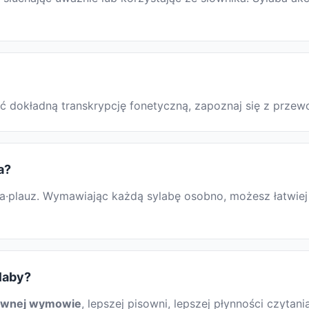
kać dokładną transkrypcję fonetyczną, zapoznaj się z prz
a?
a·plauz. Wymawiając każdą sylabę osobno, możesz łatwiej 
ylaby?
awnej wymowie
, lepszej pisowni, lepszej płynności czytani