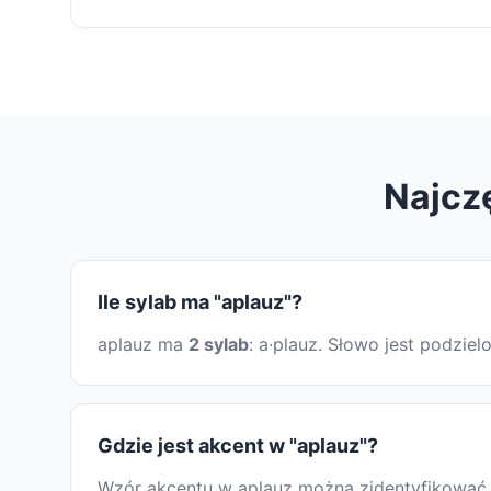
Najcz
Ile sylab ma "aplauz"?
aplauz ma
2 sylab
: a·plauz. Słowo jest podzi
Gdzie jest akcent w "aplauz"?
Wzór akcentu w aplauz można zidentyfikować, s