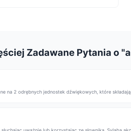
ęściej Zadawane Pytania o "a
elone na 2 odrębnych jednostek dźwiękowych, które składaj
łuchając uważnie lub korzystając ze słownika. Sylaba akc