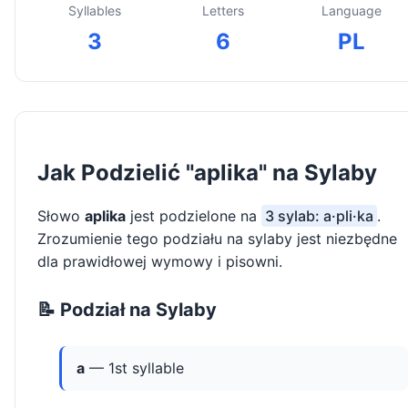
Syllables
Letters
Language
3
6
PL
Jak Podzielić "aplika" na Sylaby
Słowo
aplika
jest podzielone na
3 sylab: a·pli·ka
.
Zrozumienie tego podziału na sylaby jest niezbędne
dla prawidłowej wymowy i pisowni.
📝 Podział na Sylaby
a
— 1st syllable