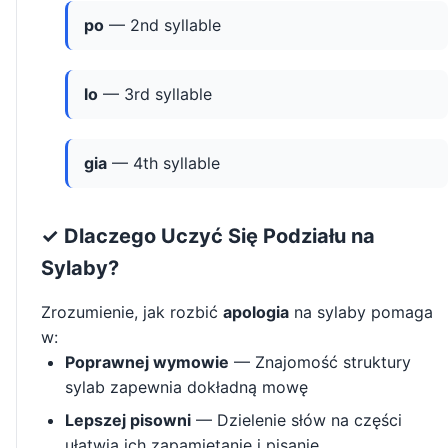
po
— 2nd syllable
lo
— 3rd syllable
gia
— 4th syllable
✓ Dlaczego Uczyć Się Podziału na
Sylaby?
Zrozumienie, jak rozbić
apologia
na sylaby pomaga
w:
Poprawnej wymowie
— Znajomość struktury
sylab zapewnia dokładną mowę
Lepszej pisowni
— Dzielenie słów na części
ułatwia ich zapamiętanie i pisanie