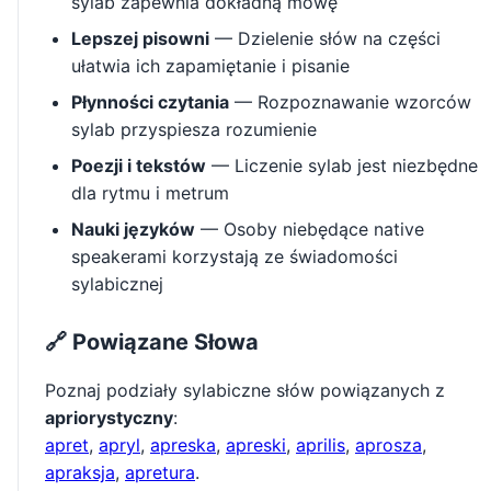
sylab zapewnia dokładną mowę
Lepszej pisowni
— Dzielenie słów na części
ułatwia ich zapamiętanie i pisanie
Płynności czytania
— Rozpoznawanie wzorców
sylab przyspiesza rozumienie
Poezji i tekstów
— Liczenie sylab jest niezbędne
dla rytmu i metrum
Nauki języków
— Osoby niebędące native
speakerami korzystają ze świadomości
sylabicznej
🔗 Powiązane Słowa
Poznaj podziały sylabiczne słów powiązanych z
apriorystyczny
:
apret
,
apryl
,
apreska
,
apreski
,
aprilis
,
aprosza
,
apraksja
,
apretura
.