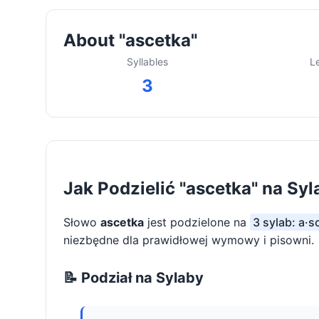
About "ascetka"
Syllables
L
3
Jak Podzielić "ascetka" na Syl
Słowo
ascetka
jest podzielone na
3 sylab: a·s
niezbędne dla prawidłowej wymowy i pisowni.
📝 Podział na Sylaby