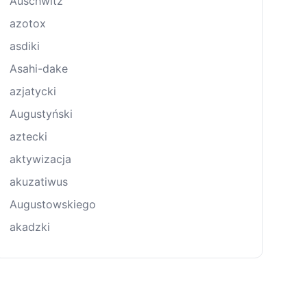
Auschwitz
azotox
asdiki
Asahi-dake
azjatycki
Augustyński
aztecki
aktywizacja
akuzatiwus
Augustowskiego
akadzki