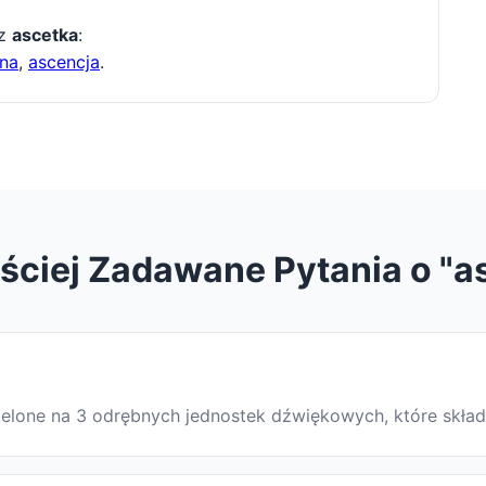
 z
ascetka
:
na
,
ascencja
.
ściej Zadawane Pytania o "a
dzielone na 3 odrębnych jednostek dźwiękowych, które skła