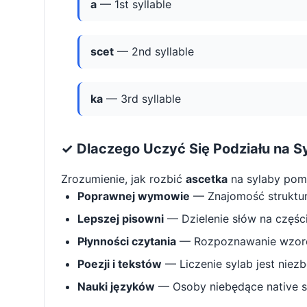
a
— 1st syllable
scet
— 2nd syllable
ka
— 3rd syllable
✓ Dlaczego Uczyć Się Podziału na S
Zrozumienie, jak rozbić
ascetka
na sylaby pom
Poprawnej wymowie
— Znajomość struktu
Lepszej pisowni
— Dzielenie słów na części 
Płynności czytania
— Rozpoznawanie wzorcó
Poezji i tekstów
— Liczenie sylab jest niez
Nauki języków
— Osoby niebędące native s