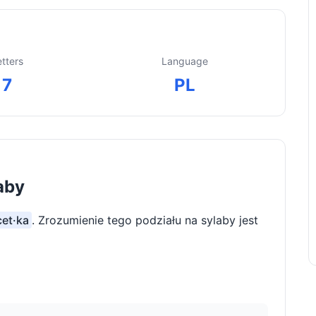
etters
Language
7
PL
aby
cet·ka
. Zrozumienie tego podziału na sylaby jest