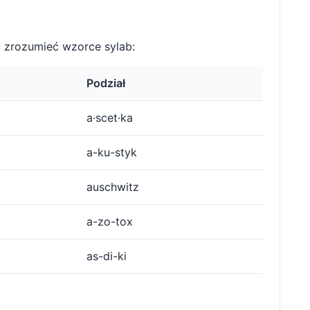
 zrozumieć wzorce sylab:
Podział
a·scet·ka
a-ku-styk
auschwitz
a-zo-tox
as-di-ki