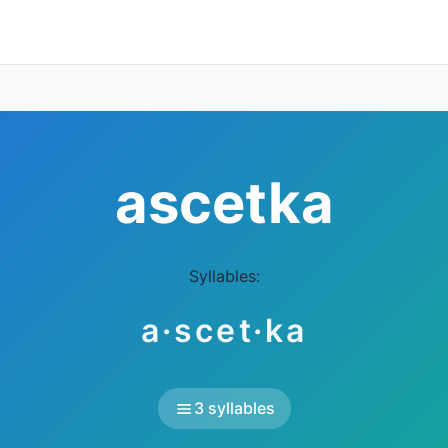
ascetka
Syllables:
a·scet·ka
3 syllables