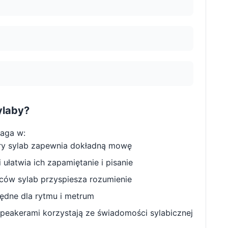
ylaby?
aga w:
ry sylab zapewnia dokładną mowę
ułatwia ich zapamiętanie i pisanie
w sylab przyspiesza rozumienie
będne dla rytmu i metrum
peakerami korzystają ze świadomości sylabicznej