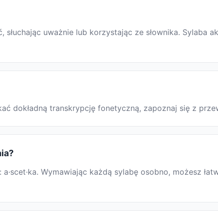
słuchając uważnie lub korzystając ze słownika. Sylaba ak
yskać dokładną transkrypcję fonetyczną, zapoznaj się z p
nia?
 a·scet·ka. Wymawiając każdą sylabę osobno, możesz łatwi