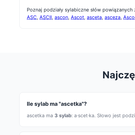
Poznaj podziały sylabiczne słów powiązanych
ASC
,
ASCII
,
ascon
,
Ascot
,
asceta
,
asceza
,
Asco
Najczę
Ile sylab ma "ascetka"?
ascetka ma
3 sylab
: a·scet·ka. Słowo jest po