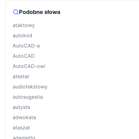
Podobne słowa
ataktowy
autokod
AutoCAD-a
AutoCAD
AutoCAD-owi
atestat
audiotekstowy
autosugestia
autysta
adwokata
ataszat
adagietto