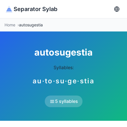
Separator Sylab
Home
autosugestia
autosugestia
Syllables:
au·to·su·ge·stia
5 syllables