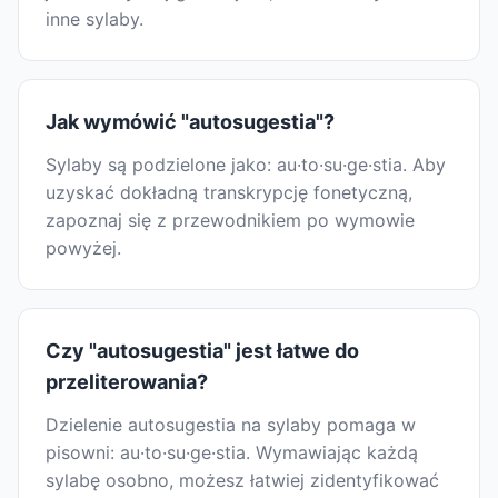
inne sylaby.
Jak wymówić "autosugestia"?
Sylaby są podzielone jako: au·to·su·ge·stia. Aby
uzyskać dokładną transkrypcję fonetyczną,
zapoznaj się z przewodnikiem po wymowie
powyżej.
Czy "autosugestia" jest łatwe do
przeliterowania?
Dzielenie autosugestia na sylaby pomaga w
pisowni: au·to·su·ge·stia. Wymawiając każdą
sylabę osobno, możesz łatwiej zidentyfikować