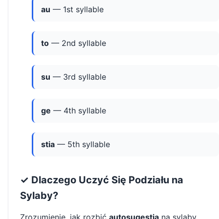
au
— 1st syllable
to
— 2nd syllable
su
— 3rd syllable
ge
— 4th syllable
stia
— 5th syllable
✓ Dlaczego Uczyć Się Podziału na
Sylaby?
Zrozumienie, jak rozbić
autosugestia
na sylaby