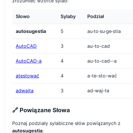
zrozumieć wzorce sylab:
Słowo
Sylaby
Podział
autosugestia
5
au·to·su·ge·stia
AutoCAD
3
au-to-cad
AutoCAD-a
4
au-to-cad--a
atestować
4
a-te-sto-wać
adwajta
3
ad-waj-ta
🔗 Powiązane Słowa
Poznaj podziały sylabiczne słów powiązanych z
autosugestia
: