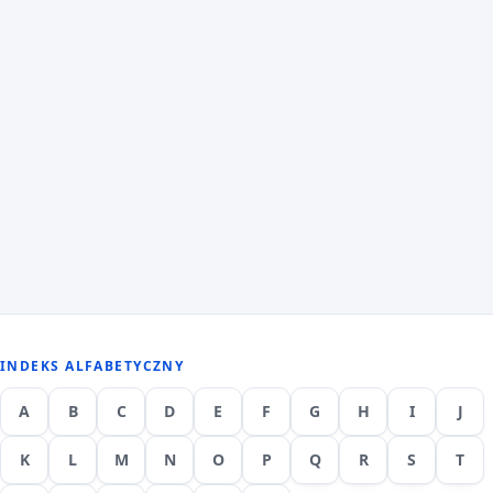
INDEKS ALFABETYCZNY
A
B
C
D
E
F
G
H
I
J
K
L
M
N
O
P
Q
R
S
T