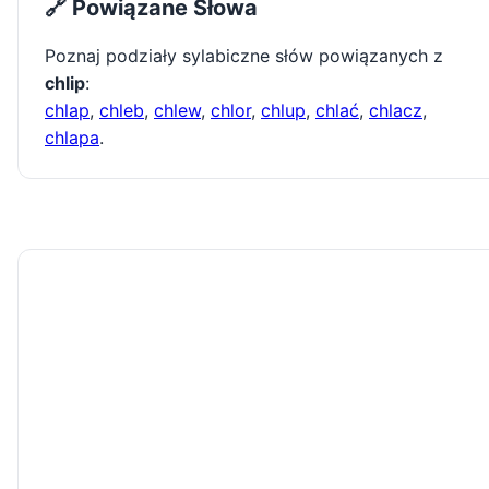
🔗 Powiązane Słowa
Poznaj podziały sylabiczne słów powiązanych z
chlip
:
chlap
,
chleb
,
chlew
,
chlor
,
chlup
,
chlać
,
chlacz
,
chlapa
.