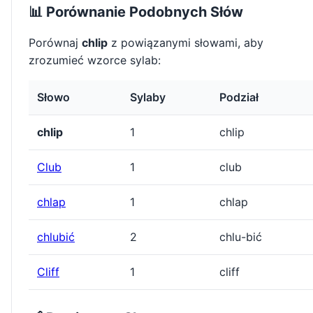
📊 Porównanie Podobnych Słów
Porównaj
chlip
z powiązanymi słowami, aby
zrozumieć wzorce sylab:
Słowo
Sylaby
Podział
chlip
1
chlip
Club
1
club
chlap
1
chlap
chlubić
2
chlu-bić
Cliff
1
cliff