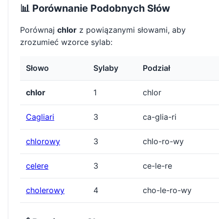
📊 Porównanie Podobnych Słów
Porównaj
chlor
z powiązanymi słowami, aby
zrozumieć wzorce sylab:
Słowo
Sylaby
Podział
chlor
1
chlor
Cagliari
3
ca-glia-ri
chlorowy
3
chlo-ro-wy
celere
3
ce-le-re
cholerowy
4
cho-le-ro-wy