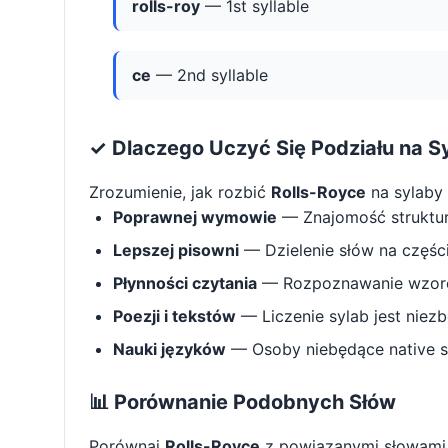
rolls-roy
— 1st syllable
ce
— 2nd syllable
✓ Dlaczego Uczyć Się Podziału na S
Zrozumienie, jak rozbić
Rolls-Royce
na sylaby
Poprawnej wymowie
— Znajomość struktu
Lepszej pisowni
— Dzielenie słów na części 
Płynności czytania
— Rozpoznawanie wzorcó
Poezji i tekstów
— Liczenie sylab jest niez
Nauki języków
— Osoby niebędące native s
📊 Porównanie Podobnych Słów
Porównaj
Rolls-Royce
z powiązanymi słowami,