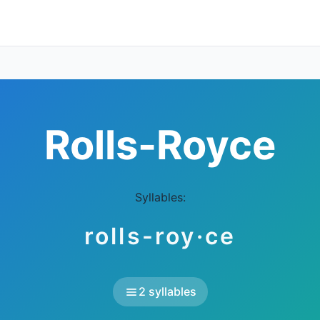
Rolls-Royce
Syllables:
rolls-roy·ce
2 syllables