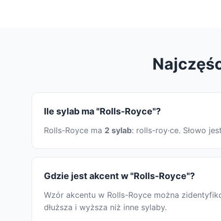
Najczęśc
Ile sylab ma "Rolls-Royce"?
Rolls-Royce ma
2 sylab
: rolls-roy·ce. Słowo j
Gdzie jest akcent w "Rolls-Royce"?
Wzór akcentu w Rolls-Royce można zidentyfikow
dłuższa i wyższa niż inne sylaby.