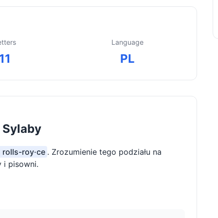
etters
Language
11
PL
a Sylaby
 rolls-roy·ce
. Zrozumienie tego podziału na
i pisowni.