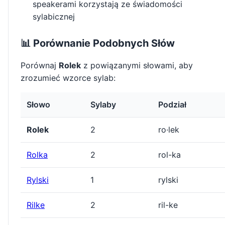
speakerami korzystają ze świadomości
sylabicznej
📊 Porównanie Podobnych Słów
Porównaj
Rolek
z powiązanymi słowami, aby
zrozumieć wzorce sylab:
Słowo
Sylaby
Podział
Rolek
2
ro·lek
Rolka
2
rol-ka
Rylski
1
rylski
Rilke
2
ril-ke