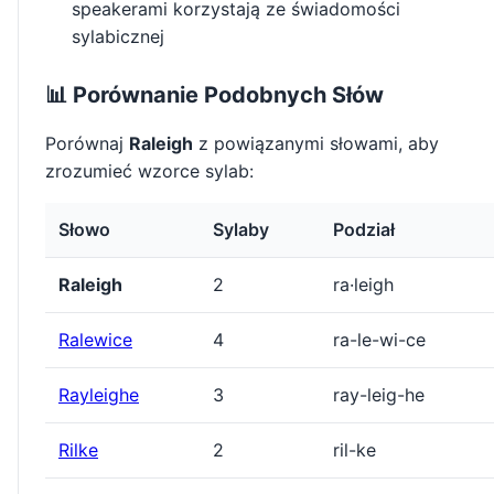
speakerami korzystają ze świadomości
sylabicznej
📊 Porównanie Podobnych Słów
Porównaj
Raleigh
z powiązanymi słowami, aby
zrozumieć wzorce sylab:
Słowo
Sylaby
Podział
Raleigh
2
ra·leigh
Ralewice
4
ra-le-wi-ce
Rayleighe
3
ray-leig-he
Rilke
2
ril-ke