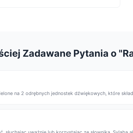
ściej Zadawane Pytania o "Ra
dzielone na 2 odrębnych jednostek dźwiękowych, które skła
 słuchając uważnie lub korzystając ze słownika. Sylaba a