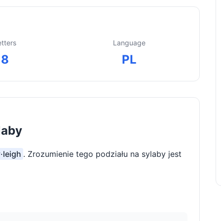
etters
Language
8
PL
laby
·leigh
. Zrozumienie tego podziału na sylaby jest