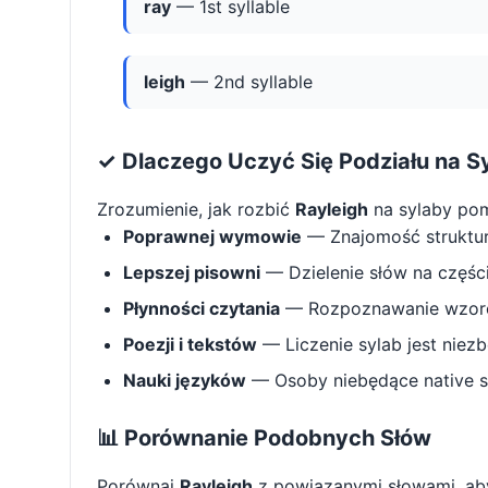
ray
— 1st syllable
leigh
— 2nd syllable
✓ Dlaczego Uczyć Się Podziału na S
Zrozumienie, jak rozbić
Rayleigh
na sylaby po
Poprawnej wymowie
— Znajomość struktu
Lepszej pisowni
— Dzielenie słów na części 
Płynności czytania
— Rozpoznawanie wzorcó
Poezji i tekstów
— Liczenie sylab jest niez
Nauki języków
— Osoby niebędące native s
📊 Porównanie Podobnych Słów
Porównaj
Rayleigh
z powiązanymi słowami, ab