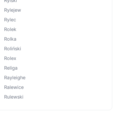
Rylski
Rylejew
Rylec
Rolek
Rolka
Roliński
Rolex
Religa
Rayleighe
Ralewice
Rulewski