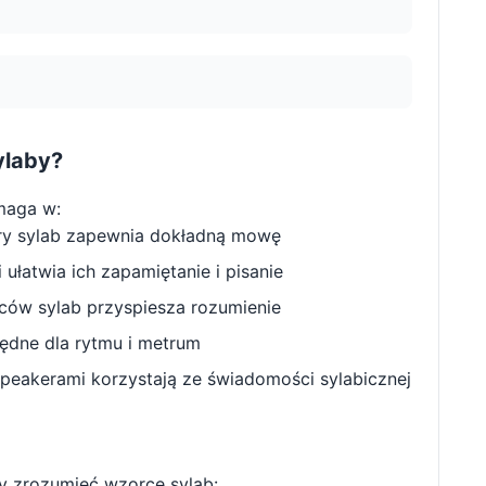
ylaby?
maga w:
ry sylab zapewnia dokładną mowę
ułatwia ich zapamiętanie i pisanie
w sylab przyspiesza rozumienie
będne dla rytmu i metrum
peakerami korzystają ze świadomości sylabicznej
y zrozumieć wzorce sylab: