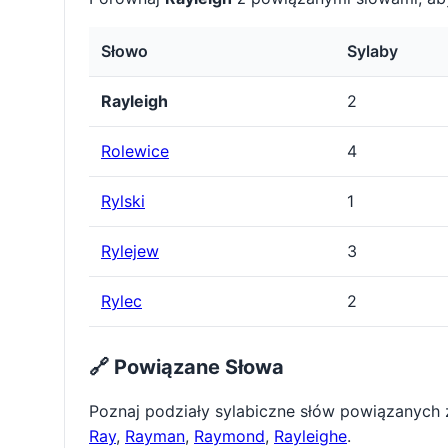
Słowo
Sylaby
Rayleigh
2
Rolewice
4
Rylski
1
Rylejew
3
Rylec
2
🔗 Powiązane Słowa
Poznaj podziały sylabiczne słów powiązanych
Ray
,
Rayman
,
Raymond
,
Rayleighe
.