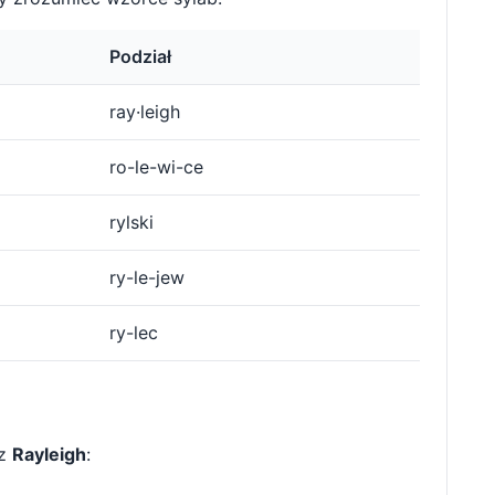
Podział
ray·leigh
ro-le-wi-ce
rylski
ry-le-jew
ry-lec
 z
Rayleigh
: