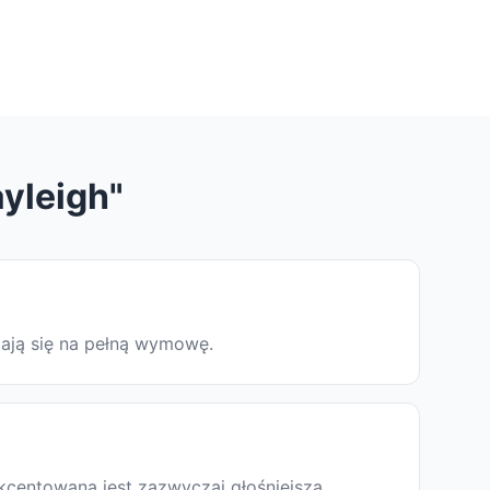
yleigh"
dają się na pełną wymowę.
kcentowana jest zazwyczaj głośniejsza,