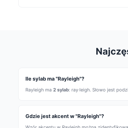
Najczę
Ile sylab ma "Rayleigh"?
Rayleigh ma
2 sylab
: ray·leigh. Słowo jest po
Gdzie jest akcent w "Rayleigh"?
Wzór akcentu w Rayleigh można zidentyfikować,