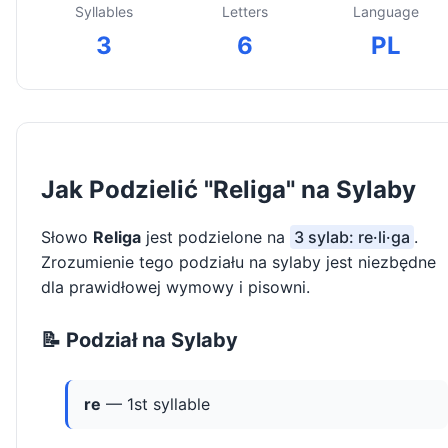
Syllables
Letters
Language
3
6
PL
Jak Podzielić "Religa" na Sylaby
Słowo
Religa
jest podzielone na
3 sylab: re·li·ga
.
Zrozumienie tego podziału na sylaby jest niezbędne
dla prawidłowej wymowy i pisowni.
📝 Podział na Sylaby
re
— 1st syllable