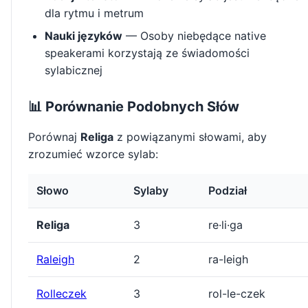
dla rytmu i metrum
Nauki języków
— Osoby niebędące native
speakerami korzystają ze świadomości
sylabicznej
📊 Porównanie Podobnych Słów
Porównaj
Religa
z powiązanymi słowami, aby
zrozumieć wzorce sylab:
Słowo
Sylaby
Podział
Religa
3
re·li·ga
Raleigh
2
ra-leigh
Rolleczek
3
rol-le-czek