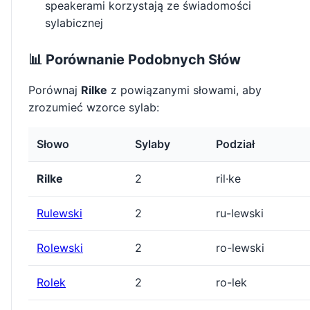
speakerami korzystają ze świadomości
sylabicznej
📊 Porównanie Podobnych Słów
Porównaj
Rilke
z powiązanymi słowami, aby
zrozumieć wzorce sylab:
Słowo
Sylaby
Podział
Rilke
2
ril·ke
Rulewski
2
ru-lewski
Rolewski
2
ro-lewski
Rolek
2
ro-lek