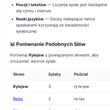
Poezji i tekstów
— Liczenie sylab jest niezbędne
dla rytmu i metrum
Nauki języków
— Osoby niebędące native
speakerami korzystają ze świadomości
sylabicznej
📊 Porównanie Podobnych Słów
Porównaj
Rylejew
z powiązanymi słowami, aby
zrozumieć wzorce sylab:
Słowo
Sylaby
Podział
Rylejew
3
ry·le·jew
Relax
2
re-lax