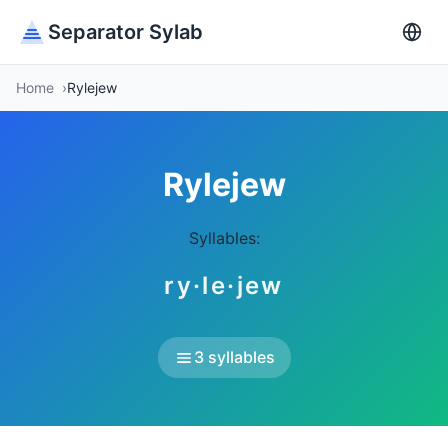
Separator Sylab
Home
Rylejew
Rylejew
Syllables:
ry·le·jew
3 syllables