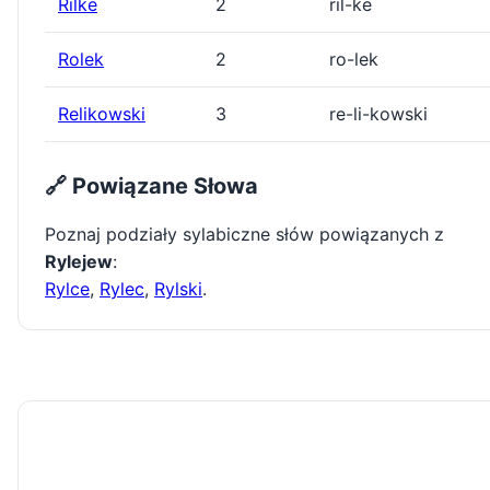
Rilke
2
ril-ke
Rolek
2
ro-lek
Relikowski
3
re-li-kowski
🔗 Powiązane Słowa
Poznaj podziały sylabiczne słów powiązanych z
Rylejew
:
Rylce
,
Rylec
,
Rylski
.