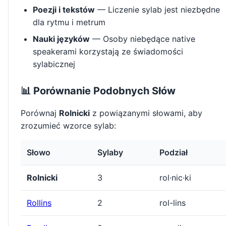
Poezji i tekstów
— Liczenie sylab jest niezbędne
dla rytmu i metrum
Nauki języków
— Osoby niebędące native
speakerami korzystają ze świadomości
sylabicznej
📊 Porównanie Podobnych Słów
Porównaj
Rolnicki
z powiązanymi słowami, aby
zrozumieć wzorce sylab:
Słowo
Sylaby
Podział
Rolnicki
3
rol·nic·ki
Rollins
2
rol-lins