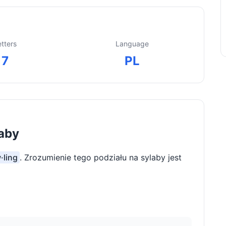
etters
Language
7
PL
laby
·ling
. Zrozumienie tego podziału na sylaby jest