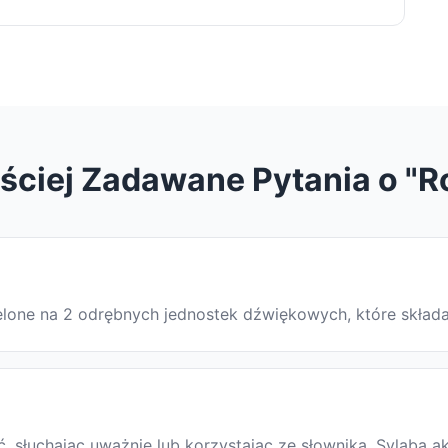
ściej Zadawane Pytania o "R
zielone na 2 odrębnych jednostek dźwiękowych, które skład
 słuchając uważnie lub korzystając ze słownika. Sylaba ak