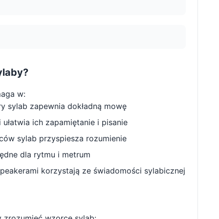
ylaby?
aga w:
ry sylab zapewnia dokładną mowę
ułatwia ich zapamiętanie i pisanie
w sylab przyspiesza rozumienie
będne dla rytmu i metrum
peakerami korzystają ze świadomości sylabicznej
 zrozumieć wzorce sylab: