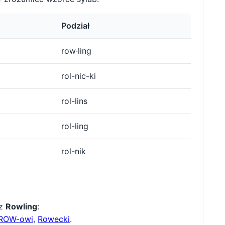
Podział
row·ling
rol-nic-ki
rol-lins
rol-ling
rol-nik
 z
Rowling
:
ROW-owi
,
Rowecki
.