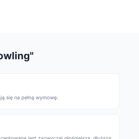
owling"
ają się na pełną wymowę.
centowana jest zazwyczaj głośniejsza, dłuższa