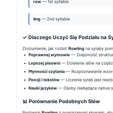
row
— 1st syllable
ling
— 2nd syllable
✓ Dlaczego Uczyć Się Podziału na S
Zrozumienie, jak rozbić
Rowling
na sylaby pom
Poprawnej wymowie
— Znajomość struktu
Lepszej pisowni
— Dzielenie słów na części 
Płynności czytania
— Rozpoznawanie wzorcó
Poezji i tekstów
— Liczenie sylab jest niez
Nauki języków
— Osoby niebędące native s
📊 Porównanie Podobnych Słów
Porównaj
Rowling
z powiązanymi słowami, aby