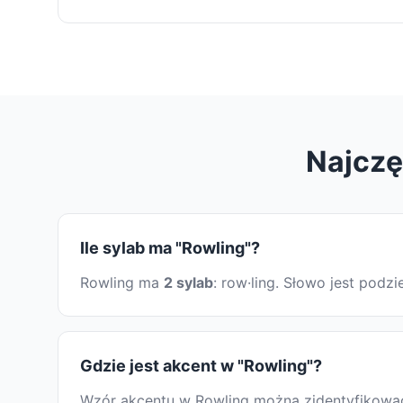
Najczę
Ile sylab ma "Rowling"?
Rowling ma
2 sylab
: row·ling. Słowo jest pod
Gdzie jest akcent w "Rowling"?
Wzór akcentu w Rowling można zidentyfikować,