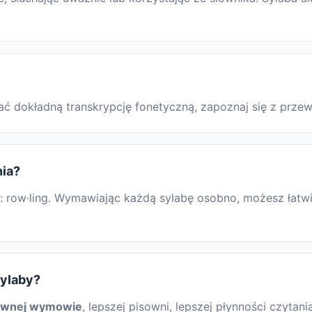
skać dokładną transkrypcję fonetyczną, zapoznaj się z pr
nia?
 row·ling. Wymawiając każdą sylabę osobno, możesz łatwie
sylaby?
awnej wymowie
, lepszej pisowni, lepszej płynności czytani