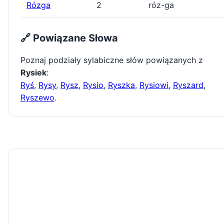
Rózga
2
róz-ga
🔗 Powiązane Słowa
Poznaj podziały sylabiczne słów powiązanych z
Rysiek
:
Ryś
,
Rysy
,
Rysz
,
Rysio
,
Ryszka
,
Rysiowi
,
Ryszard
,
Ryszewo
.