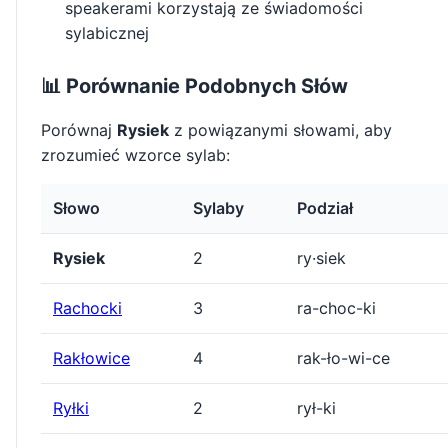
speakerami korzystają ze świadomości
sylabicznej
📊 Porównanie Podobnych Słów
Porównaj
Rysiek
z powiązanymi słowami, aby
zrozumieć wzorce sylab:
Słowo
Sylaby
Podział
Rysiek
2
ry·siek
Rachocki
3
ra-choc-ki
Rakłowice
4
rak-ło-wi-ce
Ryłki
2
rył-ki