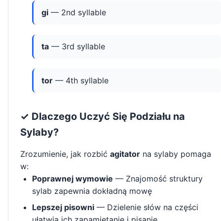
gi
— 2nd syllable
ta
— 3rd syllable
tor
— 4th syllable
✓ Dlaczego Uczyć Się Podziału na
Sylaby?
Zrozumienie, jak rozbić
agitator
na sylaby pomaga
w:
Poprawnej wymowie
— Znajomość struktury
sylab zapewnia dokładną mowę
Lepszej pisowni
— Dzielenie słów na części
ułatwia ich zapamiętanie i pisanie