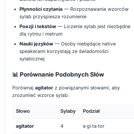
Płynności czytania
— Rozpoznawanie wzorców
sylab przyspiesza rozumienie
Poezji i tekstów
— Liczenie sylab jest niezbędne
dla rytmu i metrum
Nauki języków
— Osoby niebędące native
speakerami korzystają ze świadomości
sylabicznej
📊 Porównanie Podobnych Słów
Porównaj
agitator
z powiązanymi słowami, aby
zrozumieć wzorce sylab:
Słowo
Sylaby
Podział
agitator
4
a·gi·ta·tor