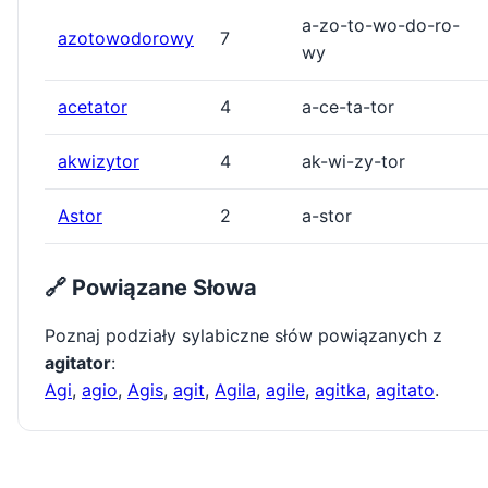
a-zo-to-wo-do-ro-
azotowodorowy
7
wy
acetator
4
a-ce-ta-tor
akwizytor
4
ak-wi-zy-tor
Astor
2
a-stor
🔗 Powiązane Słowa
Poznaj podziały sylabiczne słów powiązanych z
agitator
:
Agi
,
agio
,
Agis
,
agit
,
Agila
,
agile
,
agitka
,
agitato
.