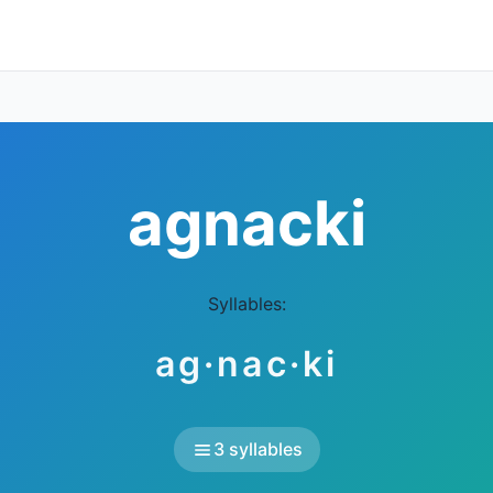
agnacki
Syllables:
ag·nac·ki
3 syllables