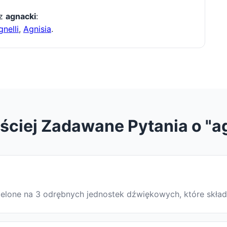
 z
agnacki
:
gnelli
,
Agnisia
.
ściej Zadawane Pytania o "a
dzielone na 3 odrębnych jednostek dźwiękowych, które skła