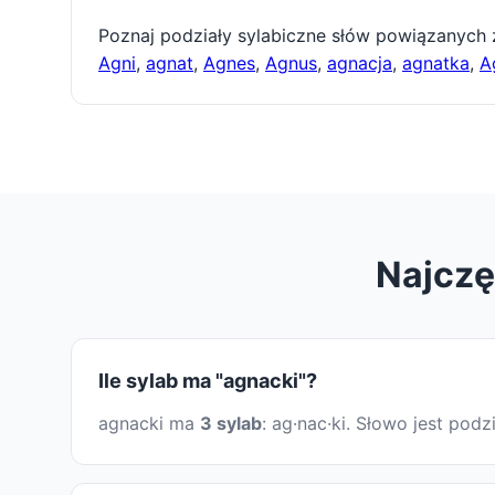
Poznaj podziały sylabiczne słów powiązanych
Agni
,
agnat
,
Agnes
,
Agnus
,
agnacja
,
agnatka
,
A
Najczę
Ile sylab ma "agnacki"?
agnacki ma
3 sylab
: ag·nac·ki. Słowo jest po