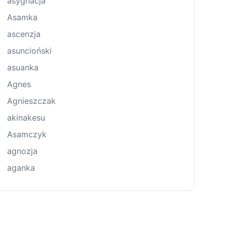
asygnacja
Asamka
ascenzja
asuncioński
asuanka
Agnes
Agnieszczak
akinakesu
Asamczyk
agnozja
aganka