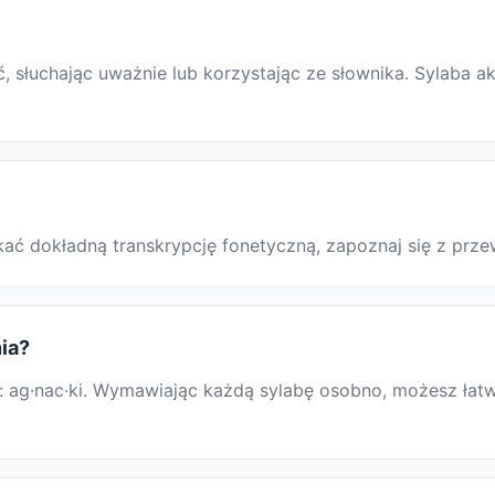
słuchając uważnie lub korzystając ze słownika. Sylaba ak
yskać dokładną transkrypcję fonetyczną, zapoznaj się z p
nia?
 ag·nac·ki. Wymawiając każdą sylabę osobno, możesz łatwi