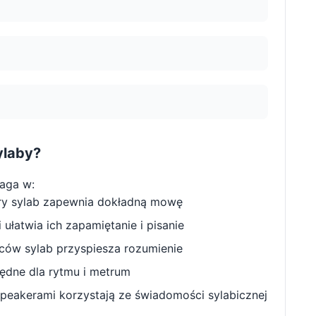
ylaby?
aga w:
ry sylab zapewnia dokładną mowę
ułatwia ich zapamiętanie i pisanie
w sylab przyspiesza rozumienie
będne dla rytmu i metrum
peakerami korzystają ze świadomości sylabicznej