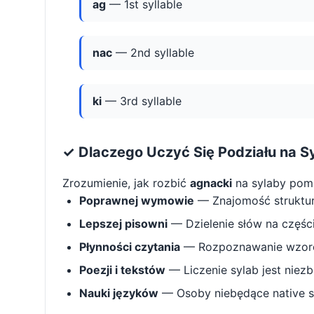
ag
— 1st syllable
nac
— 2nd syllable
ki
— 3rd syllable
✓ Dlaczego Uczyć Się Podziału na S
Zrozumienie, jak rozbić
agnacki
na sylaby pom
Poprawnej wymowie
— Znajomość struktu
Lepszej pisowni
— Dzielenie słów na części 
Płynności czytania
— Rozpoznawanie wzorcó
Poezji i tekstów
— Liczenie sylab jest niez
Nauki języków
— Osoby niebędące native s