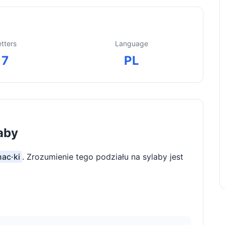
etters
Language
7
PL
laby
nac·ki
. Zrozumienie tego podziału na sylaby jest