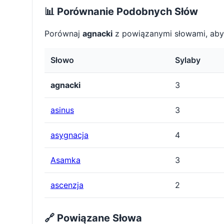
📊 Porównanie Podobnych Słów
Porównaj
agnacki
z powiązanymi słowami, aby
Słowo
Sylaby
agnacki
3
asinus
3
asygnacja
4
Asamka
3
ascenzja
2
🔗 Powiązane Słowa