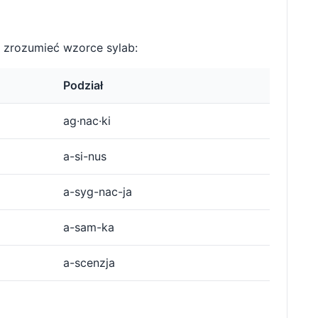
 zrozumieć wzorce sylab:
Podział
ag·nac·ki
a-si-nus
a-syg-nac-ja
a-sam-ka
a-scenzja