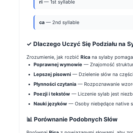
ri
— 1st syllable
ca
— 2nd syllable
✓ Dlaczego Uczyć Się Podziału na S
Zrozumienie, jak rozbić
Rica
na sylaby pomaga
Poprawnej wymowie
— Znajomość struktu
Lepszej pisowni
— Dzielenie słów na części 
Płynności czytania
— Rozpoznawanie wzorcó
Poezji i tekstów
— Liczenie sylab jest niez
Nauki języków
— Osoby niebędące native s
📊 Porównanie Podobnych Słów
Porównaj
Rica
z powiązanymi słowami, aby zr