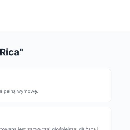
Rica"
 na pełną wymowę.
owana jest zazwyczaj głośniejsza, dłuższa i