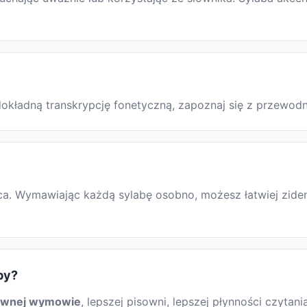
ć dokładną transkrypcję fonetyczną, zapoznaj się z przew
·ca. Wymawiając każdą sylabę osobno, możesz łatwiej zide
by?
awnej wymowie
, lepszej pisowni, lepszej płynności czytani