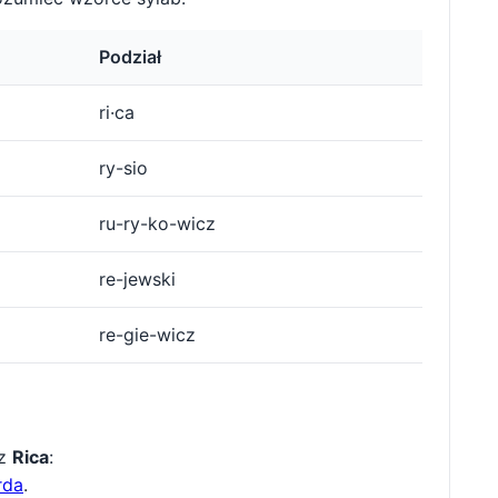
Podział
ri·ca
ry-sio
ru-ry-ko-wicz
re-jewski
re-gie-wicz
 z
Rica
:
rda
.