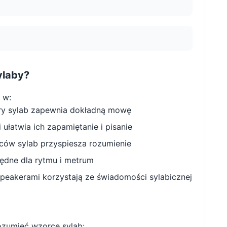
ylaby?
 w:
ry sylab zapewnia dokładną mowę
ułatwia ich zapamiętanie i pisanie
w sylab przyspiesza rozumienie
będne dla rytmu i metrum
peakerami korzystają ze świadomości sylabicznej
ozumieć wzorce sylab: