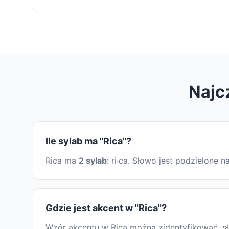
Najc
Ile sylab ma "Rica"?
Rica ma
2 sylab
: ri·ca. Słowo jest podzielone
Gdzie jest akcent w "Rica"?
Wzór akcentu w Rica można zidentyfikować, słu