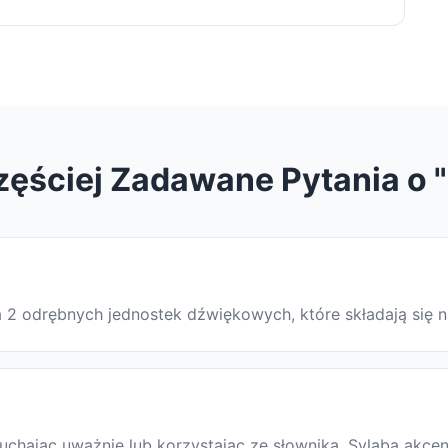
zęściej Zadawane Pytania o "
 na 2 odrębnych jednostek dźwiękowych, które składają się
chając uważnie lub korzystając ze słownika. Sylaba akcent