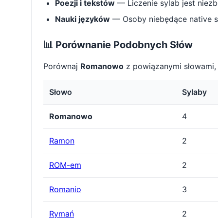
Poezji i tekstów
— Liczenie sylab jest niez
Nauki języków
— Osoby niebędące native s
📊 Porównanie Podobnych Słów
Porównaj
Romanowo
z powiązanymi słowami, 
Słowo
Sylaby
Romanowo
4
Ramon
2
ROM-em
2
Romanio
3
Rymań
2