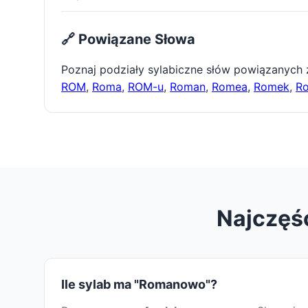
🔗 Powiązane Słowa
Poznaj podziały sylabiczne słów powiązanych
ROM
,
Roma
,
ROM-u
,
Roman
,
Romea
,
Romek
,
R
Najczęś
Ile sylab ma "Romanowo"?