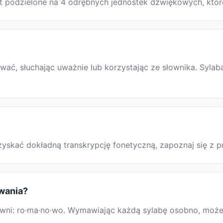
st podzielone na 4 odrębnych jednostek dźwiękowych, któr
, słuchając uważnie lub korzystając ze słownika. Sylaba
uzyskać dokładną transkrypcję fonetyczną, zapoznaj się 
owania?
i: ro·ma·no·wo. Wymawiając każdą sylabę osobno, możesz 